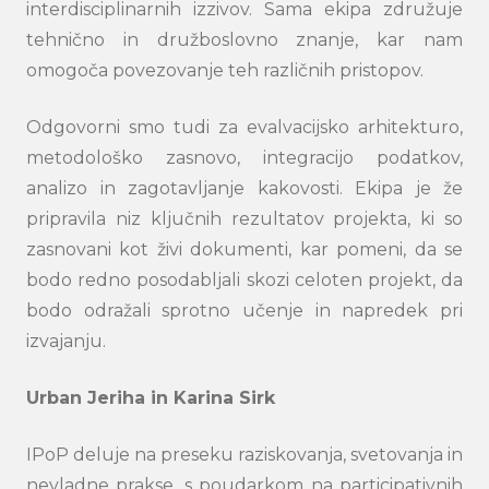
interdisciplinarnih izzivov. Sama ekipa združuje
tehnično in družboslovno znanje, kar nam
omogoča povezovanje teh različnih pristopov.
Odgovorni smo tudi za evalvacijsko arhitekturo,
metodološko zasnovo, integracijo podatkov,
analizo in zagotavljanje kakovosti. Ekipa je že
pripravila niz ključnih rezultatov projekta, ki so
zasnovani kot živi dokumenti, kar pomeni, da se
bodo redno posodabljali skozi celoten projekt, da
bodo odražali sprotno učenje in napredek pri
izvajanju.
Urban Jeriha in Karina Sirk
IPoP deluje na preseku raziskovanja, svetovanja in
nevladne prakse, s poudarkom na participativnih