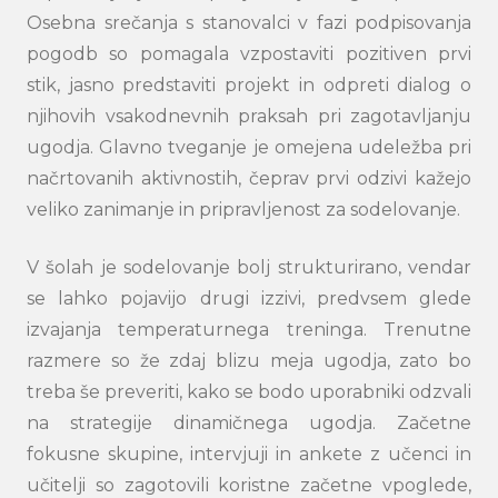
Osebna srečanja s stanovalci v fazi podpisovanja
pogodb so pomagala vzpostaviti pozitiven prvi
stik, jasno predstaviti projekt in odpreti dialog o
njihovih vsakodnevnih praksah pri zagotavljanju
ugodja. Glavno tveganje je omejena udeležba pri
načrtovanih aktivnostih, čeprav prvi odzivi kažejo
veliko zanimanje in pripravljenost za sodelovanje.
V šolah je sodelovanje bolj strukturirano, vendar
se lahko pojavijo drugi izzivi, predvsem glede
izvajanja temperaturnega treninga. Trenutne
razmere so že zdaj blizu meja ugodja, zato bo
treba še preveriti, kako se bodo uporabniki odzvali
na strategije dinamičnega ugodja. Začetne
fokusne skupine, intervjuji in ankete z učenci in
učitelji so zagotovili koristne začetne vpoglede,