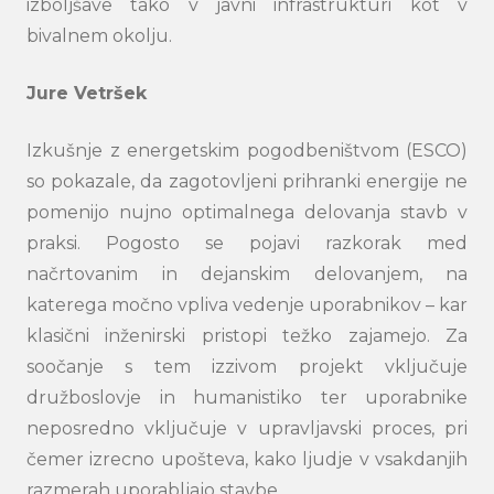
izboljšave tako v javni infrastrukturi kot v
bivalnem okolju.
Jure Vetršek
Izkušnje z energetskim pogodbeništvom (ESCO)
so pokazale, da zagotovljeni prihranki energije ne
pomenijo nujno optimalnega delovanja stavb v
praksi. Pogosto se pojavi razkorak med
načrtovanim in dejanskim delovanjem, na
katerega močno vpliva vedenje uporabnikov – kar
klasični inženirski pristopi težko zajamejo. Za
soočanje s tem izzivom projekt vključuje
družboslovje in humanistiko ter uporabnike
neposredno vključuje v upravljavski proces, pri
čemer izrecno upošteva, kako ljudje v vsakdanjih
razmerah uporabljajo stavbe.