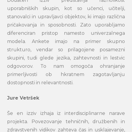
Dodaten izziv predstavlja raznolikost
uporabniških skupin, kot so učenci, učitelji,
stanovalci in upravljavci objektov, ki imajo različna
pričakovanja in sposobnosti. Zato uporabljamo
diferenciran pristop namesto univerzalnega
modela. Ankete imajo na primer skupno
strukturo, vendar so prilagojene posamezni
skupini, tudi glede jezika, zahtevnosti in lestvic
odgovorov. To nam omogoča ohranjanje
primerljivosti ob hkratnem zagotavljanju
dostopnosti in relevantnosti.
Jure Vetršek
Še en izziv izhaja iz interdisciplinarne narave
projekta. Povezovanje tehničnih, družbenih in
zdravstvenih vidikov zahteva čas in usklajevanje,