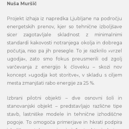
Nuša Muršič
Projekt izhaja iz napredka Ljubljane na področju
energetskih prenov, kjer so tehnične izboljšave
sicer zagotavljale skladnost z minimalnimi
standardi kakovosti notranjega okolja in dobrega
počutja, niso pa jih presegle. To je razkrilo »vrzel
ugodja«, zato smo fokus preusmerili od zgolj
varčevanja z energijo k človeku – skozi nov
koncept »ugodja kot storitve«, v skladu s ciljem
mesta zmanjšati rabo energije za 25 %.
Izbrani pilotni objekti – dve osnovni šoli in
stanovanjski objekt – predstavljajo različne tipe
stavb, lastniške modele in tehnične izhodiščne
pogoje. To omogoča primerjave in hkrati podpira