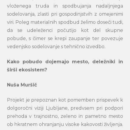
vloženega truda in spodbujanja nadaljnjega
sodelovanja, zlasti pri gospodinjstvih z omejenimi
viri. Poleg materialnih spodbud želimo doseči tudi,
da se udeleženci počutijo kot del skupne
pobude, s čimer se krepi zaupanje ter povezuje
vedenjsko sodelovanje s tehnično izvedbo.
Kako pobudo dojemajo mesto, deležniki in
širši ekosistem?
Nuša Muršič
Projekt je prepoznan kot pomemben prispevek k
dolgoročni viziji Ljubljane, predvsem pri podpori
prehoda v trajnostno, zeleno in pametno mesto
ob hkratnem ohranjanju visoke kakovosti življenja.