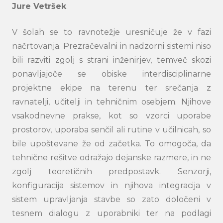
Jure Vetršek
V šolah se to ravnotežje uresničuje že v fazi
načrtovanja. Prezračevalni in nadzorni sistemi niso
bili razviti zgolj s strani inženirjev, temveč skozi
ponavljajoče se obiske interdisciplinarne
projektne ekipe na terenu ter srečanja z
ravnatelji, učitelji in tehničnim osebjem. Njihove
vsakodnevne prakse, kot so vzorci uporabe
prostorov, uporaba senčil ali rutine v učilnicah, so
bile upoštevane že od začetka. To omogoča, da
tehnične rešitve odražajo dejanske razmere, in ne
zgolj teoretičnih predpostavk. Senzorji,
konfiguracija sistemov in njihova integracija v
sistem upravljanja stavbe so zato določeni v
tesnem dialogu z uporabniki ter na podlagi