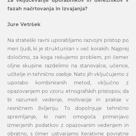
za vključevanje uporabnikov in deležnikov v
fazah načrtovanja in izvajanja?
Jure Vetršek
Na strateški ravni uporabljamo razvojni pristop po
meri ljudi, ki je strukturiran v več korakih. Najprej
določimo, za koga rešujemo problem, pri čemer
ciljne skupine razdelimo na stanovalce, učence,
učitelje in tehnično osebje. Nato jih vključujemo z
uporabo kombiniranih metod, vključno z
opazovanjem po vzoru etnografskih pristopov, da
bi razumeli vedenje, motivacije in prakse v
resničnem življenju. To dopolnjuje tehnično
spremljanje, ki nam omogoča primerjavo
izmerjenih podatkov z opazovanim vedenjem in
obratno, s čimer ustvarjamo iterativne povratne