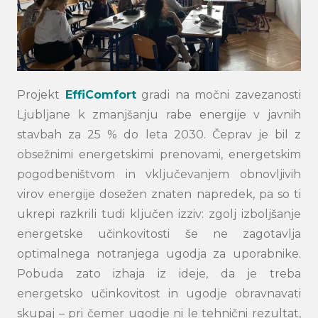
Projekt
EffiComfort
gradi na močni zavezanosti
Ljubljane k zmanjšanju rabe energije v javnih
stavbah za 25 % do leta 2030. Čeprav je bil z
obsežnimi energetskimi prenovami, energetskim
pogodbeništvom in vključevanjem obnovljivih
virov energije dosežen znaten napredek, pa so ti
ukrepi razkrili tudi ključen izziv: zgolj izboljšanje
energetske učinkovitosti še ne zagotavlja
optimalnega notranjega ugodja za uporabnike.
Pobuda zato izhaja iz ideje, da je treba
energetsko učinkovitost in ugodje obravnavati
skupaj – pri čemer ugodje ni le tehnični rezultat,