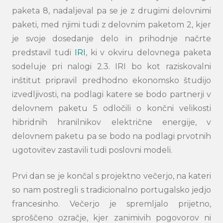
paketa 8, nadaljeval pa se je z drugimi delovnimi
paketi, med njimi tudi z delovnim paketom 2, kjer
je svoje dosedanje delo in prihodnje načrte
predstavil tudi
IRI
, ki v okviru delovnega paketa
sodeluje pri nalogi 2.3. IRI bo kot raziskovalni
inštitut pripravil predhodno ekonomsko študijo
izvedljivosti, na podlagi katere se bodo partnerji v
delovnem paketu 5 odločili o končni velikosti
hibridnih hranilnikov električne energije, v
delovnem paketu pa se bodo na podlagi prvotnih
ugotovitev zastavili tudi poslovni modeli.
Prvi dan se je končal s projektno večerjo, na kateri
so nam postregli s tradicionalno portugalsko jedjo
francesinho. Večerjo je spremljalo prijetno,
sproščeno ozračje, kjer zanimivih pogovorov ni