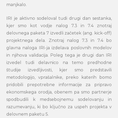
manjkalo.
IRI je aktivno sodeloval tudi drugi dan sestanka,
kjer smo kot vodje nalog 7.3 in 7.4 znotraj
delovnega paketa 7 izvedli začetek (ang. kick-off)
projektnega dela. Znotraj nalog 7.3 in 7.4 bo
glavna naloga IRI-ja izdelava poslovnih modelov
in njihova validacija. Poleg tega je drugi dan IRI
izvedel tudi delavnico na temo predhodne
Search
študije izvedljivosti, kjer smo predstavili
submi
metodologijo, vprašalnike, preko katerih bomo
pridobili prepotrebne informacije za pripravo
ekonomskega orodja, obenem pa smo partnerje
spodbudili k medsebojnemu sodelovanju in
razumevanju, ki bo ključno za uspeh projekta v
delovnem paketu 5.