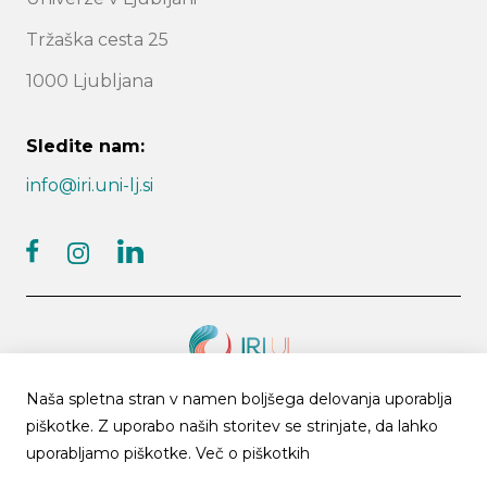
Tržaška cesta 25
1000 Ljubljana
Sledite nam:
info@iri.uni-lj.si
facebook
linkedin
instagram
Naša spletna stran v namen boljšega delovanja uporablja
© 2026 IRI UL | Vse pravice pridržane
piškotke. Z uporabo naših storitev se strinjate, da lahko
Arhiv novic
Piškotki
Politika zasebnosti
uporabljamo piškotke.
Več o piškotkih