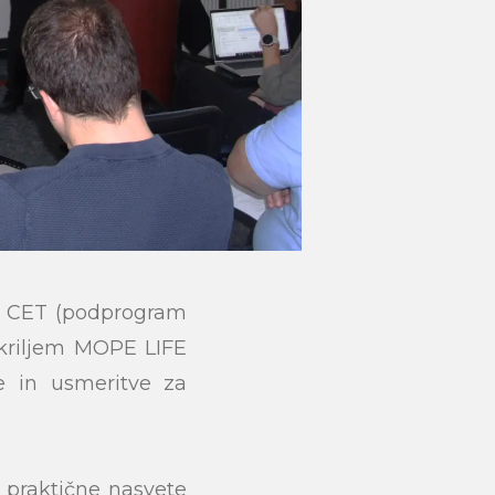
IFE CET (podprogram
okriljem MOPE LIFE
je in usmeritve za
 praktične nasvete