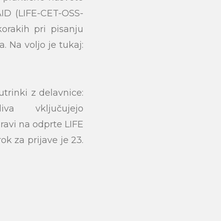
AID (LIFE-CET-OSS-
orakih pri pisanju
. Na voljo je tukaj:
submit
utrinki z delavnice:
va vključujejo
pravi na odprte LIFE
rok za prijave je 23.