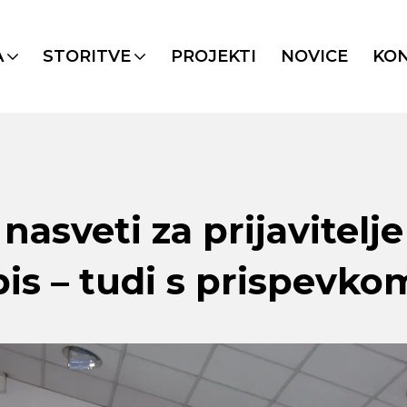
A
STORITVE
PROJEKTI
NOVICE
KO
 nasveti za prijavitelj
is – tudi s prispevko