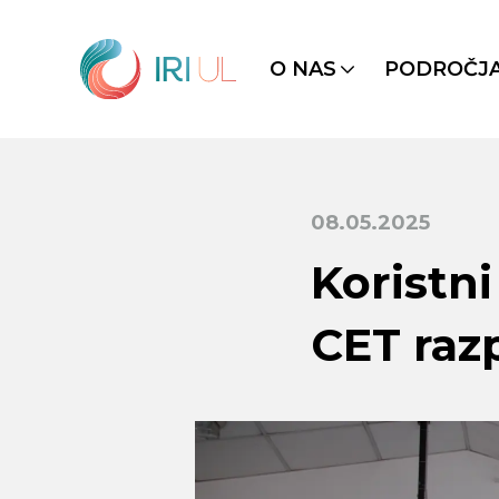
O NAS
PODROČJ
08.05.2025
Koristni
CET razp