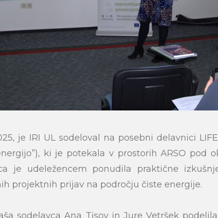
025, je IRI UL sodeloval na posebni delavnici L
energijo”), ki je potekala v prostorih ARSO pod 
ica je udeležencem ponudila praktične izkušn
h projektnih prijav na področju čiste energije.
ša sodelavca Ana Tisov in Jure Vetršek podelila