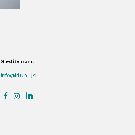
Sledite nam:
info@iri.uni-lj.si
facebook
linkedin
instagram