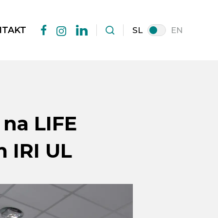
NTAKT
SL
EN
facebook
linkedin
instagram
e na LIFE
m IRI UL