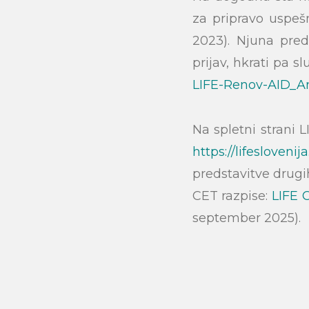
za pripravo uspeš
2023). Njuna pred
prijav, hkrati pa s
Search
LIFE-Renov-AID_An
Na spletni strani L
https://lifeslovenij
predstavitve drugih
CET razpise:
LIFE 
september 2025).