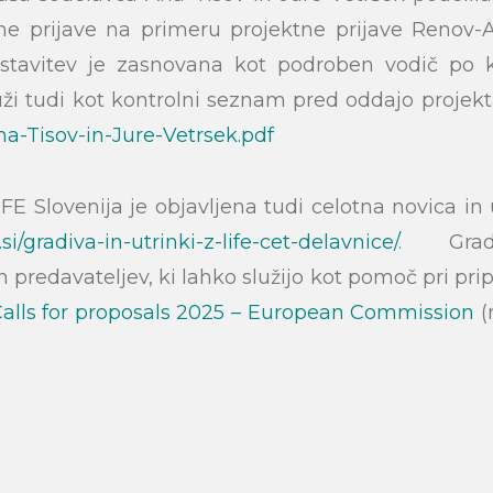
ne prijave na primeru projektne prijave Renov-
stavitev je zasnovana kot podroben vodič po k
luži tudi kot kontrolni seznam pred oddajo projekta
a-Tisov-in-Jure-Vetrsek.pdf
IFE Slovenija je objavljena tudi celotna novica in 
a.si/gradiva-in-utrinki-z-life-cet-delavnice/
. Gradi
 predavateljev, ki lahko služijo kot pomoč pri pri
Calls for proposals 2025 – European Commission
(