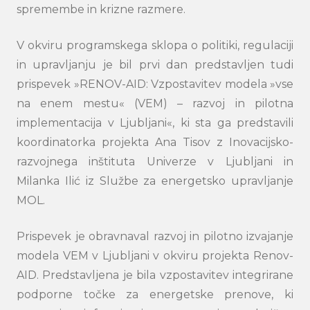
spremembe in krizne razmere.
V okviru programskega sklopa o politiki, regulaciji
in upravljanju je bil prvi dan predstavljen tudi
prispevek »RENOV-AID: Vzpostavitev modela »vse
na enem mestu« (VEM) – razvoj in pilotna
implementacija v Ljubljani«, ki sta ga predstavili
Search
koordinatorka projekta Ana Tisov z Inovacijsko-
submi
razvojnega inštituta Univerze v Ljubljani in
Milanka Ilić iz Službe za energetsko upravljanje
MOL.
Prispevek je obravnaval razvoj in pilotno izvajanje
modela VEM v Ljubljani v okviru projekta Renov-
AID. Predstavljena je bila vzpostavitev integrirane
podporne točke za energetske prenove, ki