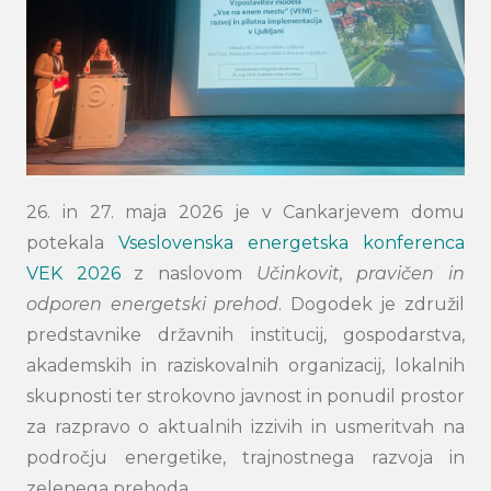
26. in 27. maja 2026 je v Cankarjevem domu
potekala
Vseslovenska energetska konferenca
VEK 2026
z naslovom
Učinkovit, pravičen in
odporen energetski prehod
. Dogodek je združil
predstavnike državnih institucij, gospodarstva,
akademskih in raziskovalnih organizacij, lokalnih
skupnosti ter strokovno javnost in ponudil prostor
za razpravo o aktualnih izzivih in usmeritvah na
področju energetike, trajnostnega razvoja in
zelenega prehoda.