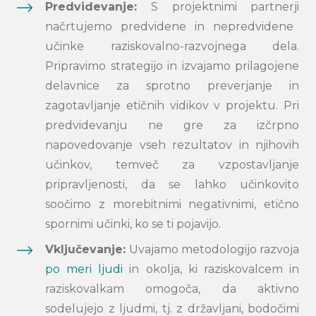
Predvidevanje:
S
projektnimi
partnerji
načrtujemo predvidene in nepredvidene
učinke raziskovalno-razvojnega dela.
Pripravimo
strategijo
in izvajamo
prilagojene
delavnice
za sprotno preverjanje in
zagotavljanje etičnih vidikov v projektu.
Pri
predvidevanju ne gre za izčrpno
napovedovanje vseh
rezultatov in njihovih
učinkov
, temveč za vzpostavljanje
pripravljenosti
, da se lahko
učinkovito
soočimo
z morebitnimi negativnimi
, etično
spornimi
učinki, k
o
s
e ti
pojavijo.
Vključevanje:
U
vajamo
metodologijo
razvoja
po meri ljudi
in okolja
, ki
raziskovalcem in
raziskovalkam
omogoča, da
aktivno
sodel
ujejo
z ljudmi, tj.
z
državljani, bodočimi