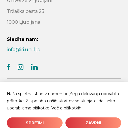
Univerze v Ljubljani
Tržaška cesta 25
1000 Ljubljana
Sledite nam:
info@iri.uni-lj.si
facebook
linkedin
instagram
Naša spletna stran v namen boljšega delovanja uporablja
piškotke. Z uporabo naših storitev se strinjate, da lahko
© 2026 IRI UL | Vse pravice pridržane
uporabljamo piškotke.
Več o piškotkih
Arhiv novic
Piškotki
Politika zasebnosti
SPREJMI
ZAVRNI