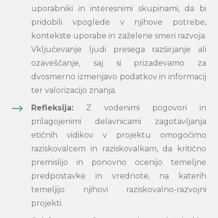
Search
uporabniki
in
interesnimi skupinami, da bi
submi
pridobili vpogled
e
v
njihove potrebe,
kontekste uporabe
in
z
aželene
smeri razvoja
.
Vključevanje
ljudi
presega razširjanje ali
ozaveščanje
, saj s
i prizadevamo za
dvosmerno izmenjavo
podatkov in
informacij
ter
valorizacijo znanja.
Refleksij
a
:
Z vodenimi
pogovori in
prilagojenimi delavnicami zagotavljanja
etičnih vidikov
v projektu
omogočimo
raziskovalcem
in raziskovalkam
, da kritično
premislijo
in
ponovno ocen
ijo
temeljne
predpostavke in vrednote, na katerih
temeljijo njihovi
raziskovalno-razvojni
projekti.