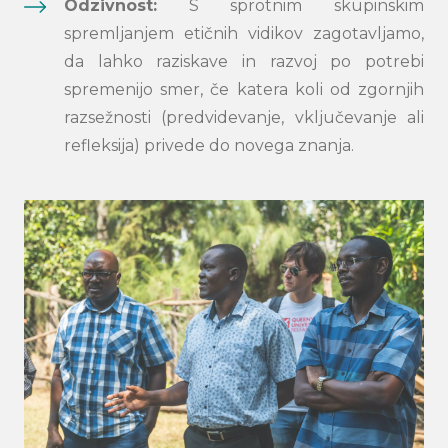
Odzivnost
:
S sprotnim skupinskim
spremljanjem
etičnih vidikov
z
agot
a
v
ljamo
,
da lahko
raziskave
in
razvoj po potrebi
spremeni
jo
smer, če katera koli od zgornjih
razsežnosti (predvidevanje, vključevanje ali
r
efleksija
) pri
vede do
nov
ega
znanj
a
.