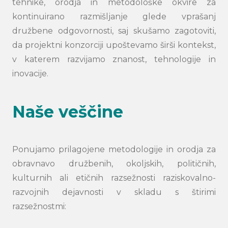
tehnike, orodja in metodološke okvire za
kontinuirano razmišljanje glede vprašanj
družbene odgovornosti, saj skušamo zagotoviti,
da projektni konzorciji upoštevamo širši kontekst,
v katerem razvijamo znanost, tehnologije in
inovacije.
Naše veščine
Ponujamo prilagojene metodologije in orodja za
obravnavo družbenih, okoljskih, političnih,
kulturnih ali etičnih razsežnosti raziskovalno-
razvojnih dejavnosti v skladu s štirimi
razsežnostmi: