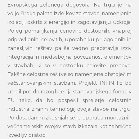
Evropskega zelenega dogovora. Na trgu je na
voljo široka paleta izdelkov za stavbe, namenjenih
izolaciji, oskrbi z energijo in zagotavljanju udobja.
Poleg pomanjkanja cenovno dostopnih, vnaprej
pripravljenih, celovitih, uporabniku prilagojenih in
zanesljivih rešitev pa še vedno predstavlja izziv
integracija in medsebojna povezanost elementov
v stavbah, ki so v postopku celovite prenove.
Takšne celostne rešitve so namenjene obstoječim
večstanovanjskim stavbam. Projekt INFINITE bo
utrdil pot do razogljičenja stanovanjskega fonda v
EU tako, da bo pospešil sprejetje celostnih
industrializiranih tehnologij ovoja stavbe na trgu.
Po dosedanjih izkušnjah se je uporaba montažnih
večnamenskih ovojev stavb izkazala kot tehnično
izvedljiv pristop.