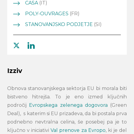
CASA
(IT)
POLY-OUVRAGES
(FR)
STANOVANJSKO PODJETJE
(SI)
twitter
linkedin
Izziv
Obnova stanovanjskega sektorja EU bi morala biti
bistveno hitrejša. To je eno izmed ključnih
področij
Evropskega zelenega dogovora
(Green
Deal), s katerim si EU prizadeva, da bi postala prva
podnebno nevtralna celina, še posebej pa je to
ključno v iniciativi
Val prenove za Evropo
, ki je del