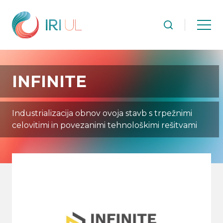
INFINITE
Industrializacija obnov ovoja stavb s trpežnimi
celovitimi in povezanimi tehnološkimi rešitvami