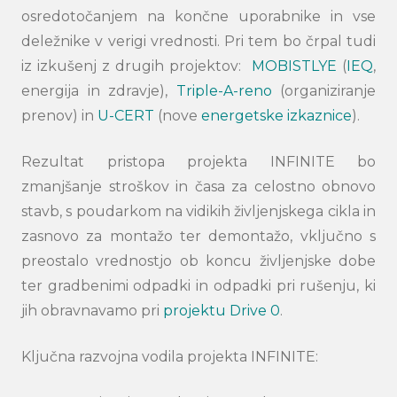
osredotočanjem na končne uporabnike in vse
deležnike v verigi vrednosti. Pri tem bo črpal tudi
iz izkušenj z drugih projektov:
MOBISTLYE
(
IEQ
,
energija in zdravje),
Triple-A-reno
(organiziranje
prenov) in
U-CERT
(nove
energetske izkaznice
).
Rezultat pristopa projekta INFINITE bo
zmanjšanje stroškov in časa za celostno obnovo
stavb, s poudarkom na vidikih življenjskega cikla in
zasnovo za montažo ter demontažo, vključno s
preostalo vrednostjo ob koncu življenjske dobe
ter gradbenimi odpadki in odpadki pri rušenju, ki
jih obravnavamo pri
projektu Drive 0
.
Ključna razvojna vodila projekta INFINITE: