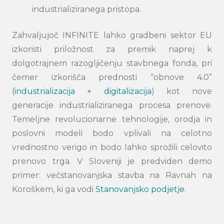
industrializiranega pristopa.
Search
submi
Zahvaljujoč INFINITE lahko gradbeni sektor EU
izkoristi priložnost za premik naprej k
dolgotrajnem razogljičenju stavbnega fonda, pri
čemer izkorišča prednosti “obnove 4.0”
(
industrializacija + digitalizacija
) kot nove
generacije industrializiranega procesa prenove.
Temeljne revolucionarne tehnologije, orodja in
poslovni modeli bodo vplivali na celotno
vrednostno verigo in bodo lahko sprožili celovito
prenovo trga. V Sloveniji je predviden demo
primer: večstanovanjska stavba na Ravnah na
Koroškem, ki ga vodi
Stanovanjsko podjetje
.