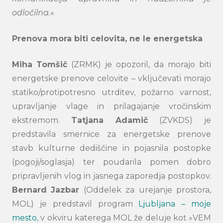
odločilna.
«
Prenova mora biti celovita, ne le energetska
Miha
Tomšič
(ZRMK) je opozoril, da morajo biti
energetske prenove celovite – vključevati morajo
statiko/protipotresno utrditev, požarno varnost,
upravljanje vlage in prilagajanje vročinskim
ekstremom.
Tatjana
Adamič
(ZVKDS) je
predstavila smernice za energetske prenove
stavb kulturne dediščine in pojasnila postopke
(pogoji/soglasja) ter poudarila pomen dobro
pripravljenih vlog in jasnega zaporedja postopkov.
Search
Bernard
Jazbar
(Oddelek za urejanje prostora,
submi
MOL) je predstavil program
Ljubljana – moje
mesto
, v okviru katerega MOL že deluje kot »VEM