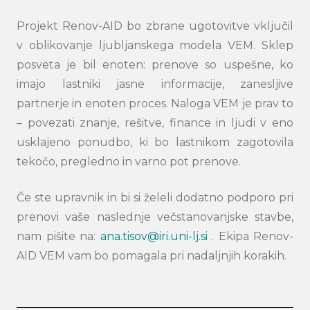
Projekt Renov-AID bo zbrane ugotovitve vključil
v oblikovanje ljubljanskega modela VEM. Sklep
posveta je bil enoten: prenove so uspešne, ko
imajo lastniki jasne informacije, zanesljive
partnerje in enoten proces. Naloga VEM je prav to
– povezati znanje, rešitve, finance in ljudi v eno
usklajeno ponudbo, ki bo lastnikom zagotovila
tekočo, pregledno in varno pot prenove.
Če ste upravnik in bi si želeli dodatno podporo pri
prenovi vaše naslednje večstanovanjske stavbe,
nam pišite na:
ana.tisov@iri.uni-lj.si
. Ekipa Renov-
AID VEM vam bo pomagala pri nadaljnjih korakih.