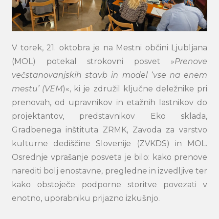
V torek, 21. oktobra je na Mestni občini Ljubljana
(MOL) potekal strokovni posvet »
Prenove
večstanovanjskih stavb in model ‘vse na enem
mestu’ (VEM
)«, ki je združil ključne deležnike pri
prenovah, od upravnikov in etažnih lastnikov do
projektantov, predstavnikov Eko sklada,
Gradbenega inštituta ZRMK, Zavoda za varstvo
kulturne dediščine Slovenije (ZVKDS) in MOL.
Osrednje vprašanje posveta je bilo: kako prenove
narediti bolj enostavne, pregledne in izvedljive ter
kako obstoječe podporne storitve povezati v
enotno, uporabniku prijazno izkušnjo.