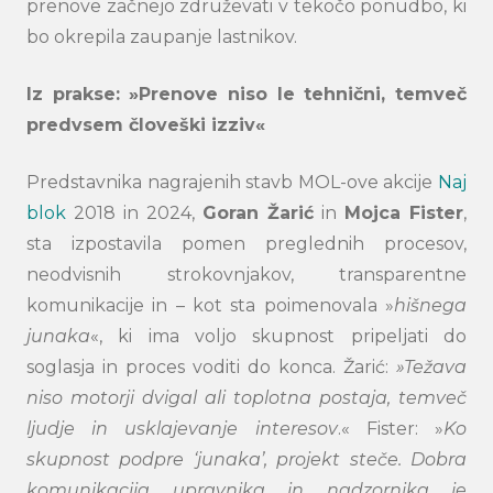
prenove začnejo združevati v tekočo ponudbo, ki
bo okrepila zaupanje lastnikov.
Iz prakse: »Prenove niso le tehnični, temveč
predvsem človeški izziv«
Predstavnika nagrajenih stavb MOL-ove akcije
Naj
blok
2018 in 2024,
Goran Žarić
in
Mojca Fister
,
sta izpostavila pomen preglednih procesov,
neodvisnih strokovnjakov, transparentne
komunikacije in – kot sta poimenovala »
hišnega
junaka
«, ki ima voljo skupnost pripeljati do
soglasja in proces voditi do konca. Žarić:
»Težava
niso motorji dvigal ali toplotna postaja, temveč
ljudje in usklajevanje interesov
.« Fister: »
Ko
skupnost podpre ‘junaka’, projekt steče. Dobra
komunikacija upravnika in nadzornika je