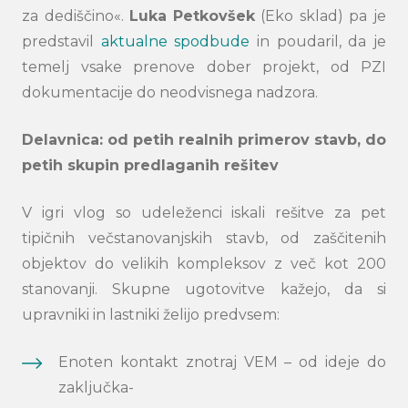
za dediščino«.
Luka
Petkovšek
(Eko sklad) pa je
predstavil
aktualne spodbude
in poudaril, da je
temelj vsake prenove dober projekt, od PZI
dokumentacije do neodvisnega nadzora.
Delavnica: od petih realnih primerov stavb, do
petih skupin predlaganih rešitev
V igri vlog so udeleženci iskali rešitve za pet
tipičnih večstanovanjskih stavb, od zaščitenih
objektov do velikih kompleksov z več kot 200
stanovanji. Skupne ugotovitve kažejo, da si
upravniki in lastniki želijo predvsem:
Enoten kontakt znotraj VEM – od ideje do
zaključka-