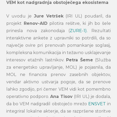
VEM kot nadgradnja obstoječega ekosistema
V uvodu je
Jure
Vetršek
(IRI UL) poudaril, da
projekt
Renov-AID
pilotira rešitve, ki jih bo šele
prinesla nova zakonodaja (
ZURE-1).
Rezultati
interaktivne ankete z upravniki so potrdili, da so
največje ovire pri prenovah pomankanje soglasij,
kompleksna komunikacija in težavno usklajevanje
interesov etažnih lastnikov.
Petra Šeme
(Služba
za energetsko upravljanje, MOL) je pojasnila, da
MOL ne financira prenov zasebnih objektov,
vendar aktivno ustvarja pogoje, da se prenove
lahko zgodijo, pri čemer VEM vidi kot pomembno
operativno podporo.
Ana Tisov
(IRI UL) je dodala,
da bo VEM nadgradil obstoječo mrežo
ENSVET
in
integriral lokalne akterje, da se razpršene storitve