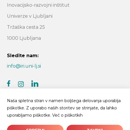
Inovacijsko-razvojni inštitut
Univerze v Ljubljani
Tržaška cesta 25
1000 Ljubljana
Sledite nam:
info@iri.uni-lj.si
facebook
linkedin
instagram
Naša spletna stran v namen boljšega delovanja uporablja
piškotke. Z uporabo naših storitev se strinjate, da lahko
uporabljamo piškotke.
Več o piškotkih
© 2026 IRI UL | Vse pravice pridržane