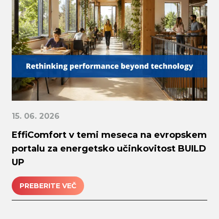
Search
submi
15. 06. 2026
EffiComfort v temi meseca na evropskem
portalu za energetsko učinkovitost BUILD
UP
PREBERITE VEČ