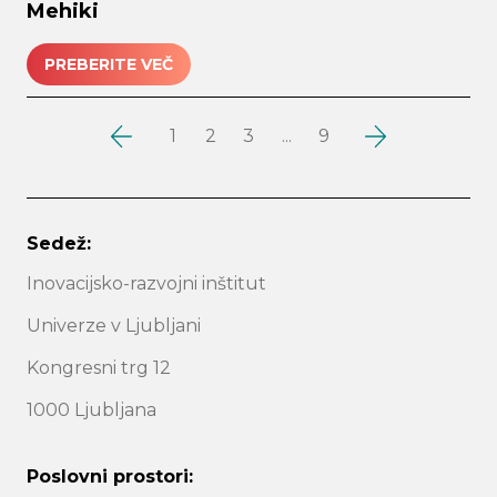
Mehiki
PREBERITE VEČ
1
2
3
...
9
Sedež:
Inovacijsko-razvojni inštitut
Univerze v Ljubljani
Kongresni trg 12
1000 Ljubljana
Poslovni prostori: