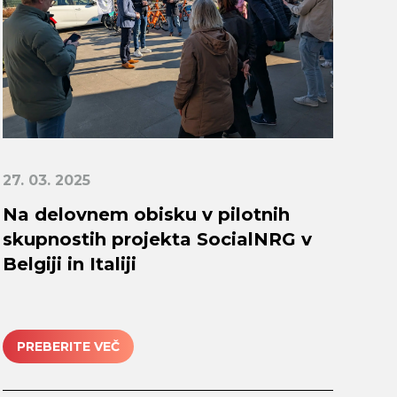
27. 03. 2025
Na delovnem obisku v pilotnih
skupnostih projekta SocialNRG v
Belgiji in Italiji
PREBERITE VEČ