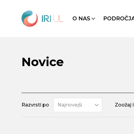
O NAS
PODROČJ
Novice
Razvrsti po
Najnovejši
Zoožaj 