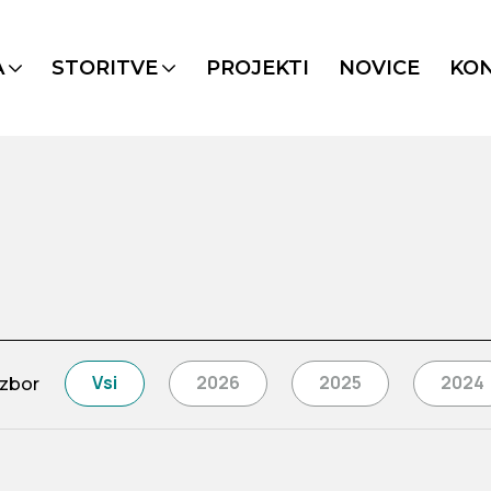
A
STORITVE
PROJEKTI
NOVICE
KO
Vsi
2026
2025
2024
izbor