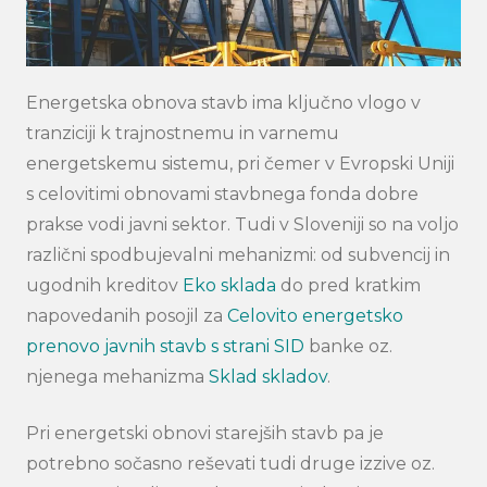
Energetska obnova stavb ima ključno vlogo v
tranziciji k trajnostnemu in varnemu
energetskemu sistemu, pri čemer v Evropski Uniji
s celovitimi obnovami stavbnega fonda dobre
prakse vodi javni sektor. Tudi v Sloveniji so na voljo
različni spodbujevalni mehanizmi: od subvencij in
ugodnih kreditov
Eko sklada
do pred kratkim
napovedanih posojil za
Celovito energetsko
prenovo javnih stavb s strani SID
banke oz.
njenega mehanizma
Sklad skladov
.
Pri energetski obnovi starejših stavb pa je
potrebno sočasno reševati tudi druge izzive oz.