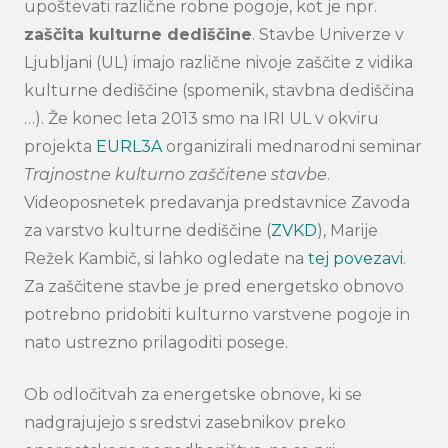
upoštevati različne robne pogoje, kot je npr.
zaščita kulturne dediščine
. Stavbe Univerze v
Ljubljani (UL) imajo različne nivoje zaščite z vidika
kulturne dediščine (spomenik, stavbna dediščina
…). Že konec leta 2013 smo na IRI UL v okviru
projekta
EURL3A
organizirali mednarodni seminar
Trajnostne kulturno zaščitene stavbe
.
Videoposnetek predavanja predstavnice Zavoda
za varstvo kulturne dediščine (
ZVKD
), Marije
Režek Kambič, si lahko ogledate na
tej povezavi
.
Za zaščitene stavbe je pred energetsko obnovo
potrebno pridobiti kulturno varstvene pogoje in
nato ustrezno prilagoditi posege.
Ob odločitvah za energetske obnove, ki se
nadgrajujejo s sredstvi zasebnikov preko