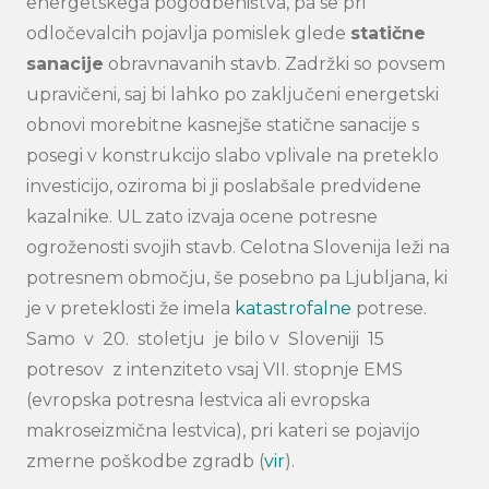
energetskega pogodbeništva, pa se pri
odločevalcih pojavlja pomislek glede
statične
sanacije
obravnavanih stavb. Zadržki so povsem
upravičeni, saj bi lahko po zaključeni energetski
obnovi morebitne kasnejše statične sanacije s
posegi v konstrukcijo slabo vplivale na preteklo
investicijo, oziroma bi ji poslabšale predvidene
kazalnike. UL zato izvaja ocene potresne
ogroženosti svojih stavb. Celotna Slovenija leži na
potresnem območju, še posebno pa Ljubljana, ki
je v preteklosti že imela
katastrofalne
potrese.
Samo v 20. stoletju je bilo v Sloveniji 15
potresov z intenziteto vsaj VII. stopnje EMS
(evropska potresna lestvica ali evropska
makroseizmična lestvica), pri kateri se pojavijo
zmerne poškodbe zgradb (
vir
).