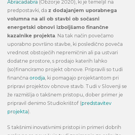
Abracadabra
(Obzorje 2020), ki je temeljil na
predpostavki, da
z dodajanjem uporabnega
volumna na ali ob stavbi ob sočasni
energetski obnovi izboljšamo finančne
kazalnike projekta
. Na tak način povečamo
uporabno površino stavbe, ki posledično poveča
vrednost obstoječih nepremičnin ali pa ustvari
dodatne prostore, s prodajo katerih lahko
(so)financiramo projekt obnove. Pripravili so tudi
finančna
orodja
, ki pomagajo projektantom pri
pripravi projektov obnove stavb. Tudi v Slovenji se
že razmišlja o takšnem pristopu, dober primer je
pripravil denimo Studiokrištof (
predstavitev
projekta
).
S takšnimi inovativnimi pristopi in primeri dobrih