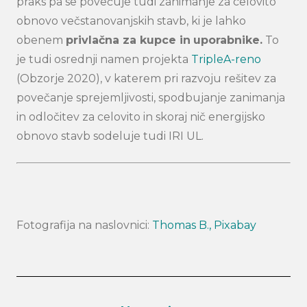
praks pa se povečuje tudi zanimanje za celovito
obnovo večstanovanjskih stavb, ki je lahko
obenem
privlačna za kupce in
uporabnike.
To
je tudi osrednji namen projekta
TripleA-reno
(Obzorje 2020), v katerem pri razvoju rešitev za
povečanje sprejemljivosti, spodbujanje zanimanja
in odločitev za celovito in skoraj nič energijsko
obnovo stavb sodeluje tudi IRI UL.
Fotografija na naslovnici:
Thomas B.,
Pixabay