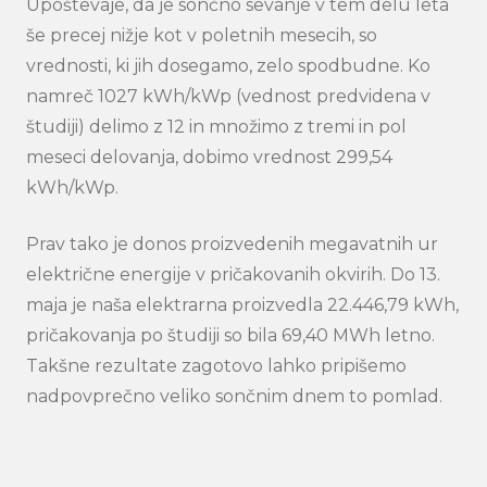
Upoštevaje, da je sončno sevanje v tem delu leta
še precej nižje kot v poletnih mesecih, so
vrednosti, ki jih dosegamo, zelo spodbudne. Ko
namreč 1027 kWh/kWp (vednost predvidena v
študiji) delimo z 12 in množimo z tremi in pol
meseci delovanja, dobimo vrednost 299,54
kWh/kWp.
Prav tako je donos proizvedenih megavatnih ur
električne energije v pričakovanih okvirih. Do 13.
maja je naša elektrarna proizvedla 22.446,79 kWh,
pričakovanja po študiji so bila 69,40 MWh letno.
Takšne rezultate zagotovo lahko pripišemo
nadpovprečno veliko sončnim dnem to pomlad.