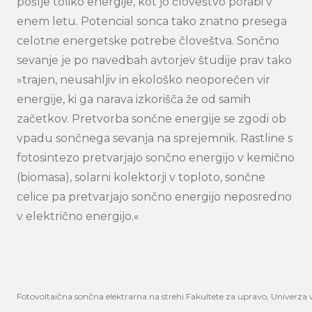
pošlje toliko energije, kot jo človeštvo porabi v
enem letu. Potencial sonca tako znatno presega
celotne energetske potrebe človeštva. Sončno
sevanje je po navedbah avtorjev študije prav tako
»trajen, neusahljiv in ekološko neoporečen vir
energije, ki ga narava izkorišča že od samih
začetkov. Pretvorba sončne energije se zgodi ob
vpadu sončnega sevanja na sprejemnik. Rastline s
fotosintezo pretvarjajo sončno energijo v kemično
(biomasa), solarni kolektorji v toploto, sončne
celice pa pretvarjajo sončno energijo neposredno
v električno energijo.«
Fotovoltaična sončna elektrarna na strehi Fakultete za upravo, Univerza v