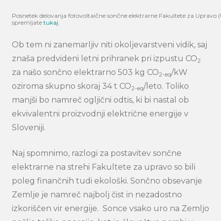
Posnetek delovanja fotovoltaične sončne elektrarne Fakultete za Upravo (
spremljate
tukaj
.
Ob tem ni zanemarljiv niti okoljevarstveni vidik, saj
znaša predvideni letni prihranek pri izpustu CO
2
za našo sončno elektrarno 503 kg CO
/kW
2-eq
oziroma skupno skoraj 34 t CO
/leto. Toliko
2-eq
manjši bo namreč ogljični odtis, ki bi nastal ob
ekvivalentni proizvodnji električne energije v
Sloveniji.
Naj spomnimo, razlogi za postavitev sončne
elektrarne na strehi Fakultete za upravo so bili
poleg finančnih tudi ekološki. Sončno obsevanje
Zemlje je namreč najbolj čist in nezadostno
izkoriščen vir energije. Sonce vsako uro na Zemljo