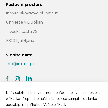
Poslovni prostori:
Inovacijsko-razvojni inštitut
Univerze v Ljubljani
Tržaška cesta 25
1000 Ljubljana
Sledite nam:
info@iri.uni-lj.si
facebook
linkedin
instagram
Naša spletna stran v namen boljšega delovanja uporablja
piškotke. Z uporabo naših storitev se strinjate, da lahko
uporabljamo piškotke.
Več o piškotkih