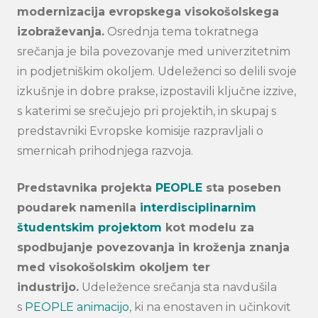
modernizacija evropskega visokošolskega
izobraževanja.
Osrednja tema tokratnega
srečanja je bila povezovanje med univerzitetnim
in podjetniškim okoljem. Udeleženci so delili svoje
izkušnje in dobre prakse, izpostavili ključne izzive,
s katerimi se srečujejo pri projektih, in skupaj s
predstavniki Evropske komisije razpravljali o
smernicah prihodnjega razvoja.
Search
Predstavnika projekta
PEOPLE
sta poseben
submi
poudarek namenila
interdisciplinarnim
študentskim projektom
kot modelu za
spodbujanje povezovanja in kroženja znanja
med visokošolskim okoljem ter
industrijo.
Udeležence srečanja sta navdušila
s
PEOPLE animacijo
, ki na enostaven in učinkovit