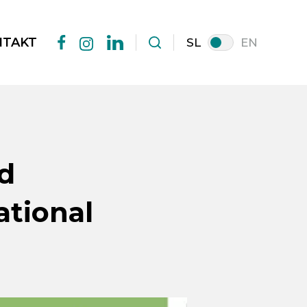
NTAKT
SL
EN
facebook
linkedin
instagram
od
ational