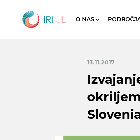
O NAS
PODROČJ
13.11.2017
Izvajanj
okrilje
Sloveni