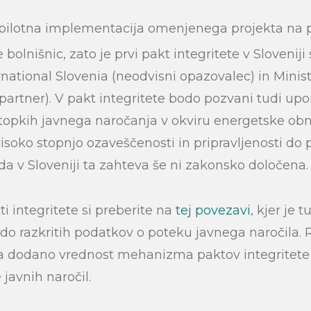
a pilotna implementacija omenjenega projekta na 
olnišnic, zato je prvi pakt integritete v Slovenij
national Slovenia (neodvisni opazovalec) in Minis
 partner). V pakt integritete bodo pozvani tudi upo
topkih javnega naročanja v okviru energetske obno
visoko stopnjo ozaveščenosti in pripravljenosti do
da v Sloveniji ta zahteva še ni zakonsko določena.
i integritete si preberite na
tej povezavi
, kjer je 
o razkritih podatkov o poteku javnega naročila. 
lja dodano vrednost mehanizma paktov integritete
javnih naročil.