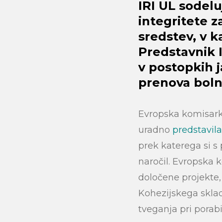
IRI UL sodelu
integritete z
sredstev, v 
Predstavnik 
v postopkih 
prenova bolni
Evropska komisarka
uradno
predstavila
prek katerega si 
naročil. Evropska 
določene projekte, 
Search
Kohezijskega sklad
tveganja pri porabi