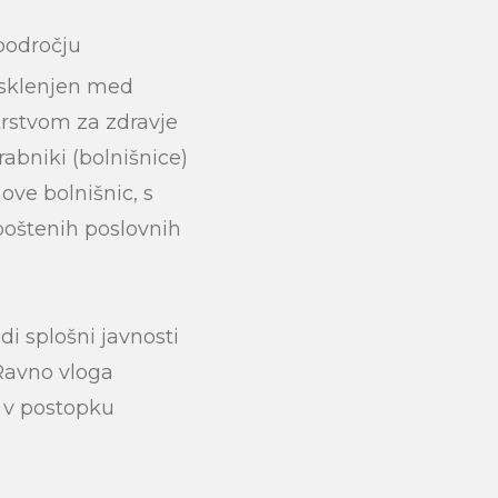
področju
i sklenjen med
trstvom za zdravje
rabniki (bolnišnice)
ve bolnišnic, s
 poštenih poslovnih
tudi splošni javnosti
Ravno vloga
 v postopku