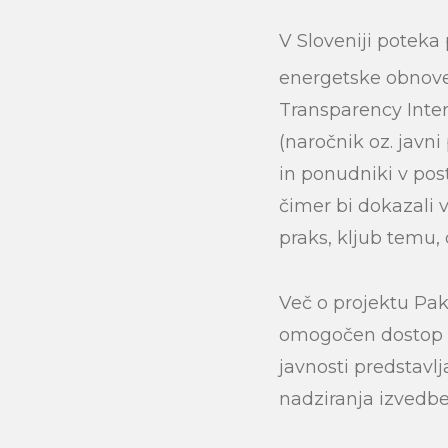
V Sloveniji potek
energetske obnove b
Transparency Inter
(naročnik oz. javni
in ponudniki v pos
čimer bi dokazali 
praks, kljub temu, 
Več o projektu Pakt
omogočen dostop d
javnosti predstav
nadziranja izvedbe 