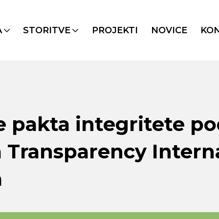
A
STORITVE
PROJEKTI
NOVICE
KO
e pakta integritete p
m Transparency Intern
a