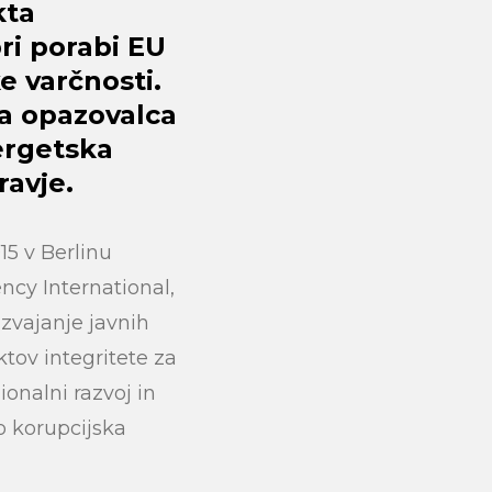
kta
ri porabi EU
e varčnosti.
ga opazovalca
ergetska
ravje.
15 v Berlinu
ncy International,
izvajanje javnih
tov integritete za
ionalni razvoj in
o korupcijska
submit