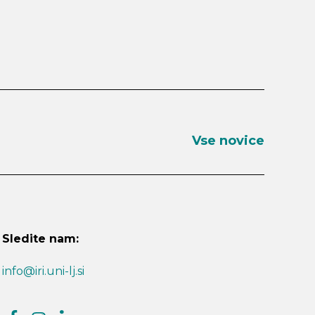
Vse novice
Sledite nam:
info@iri.uni-lj.si