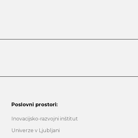
Poslovni prostori:
Inovacijsko-razvojni inštitut
Univerze v Ljubljani