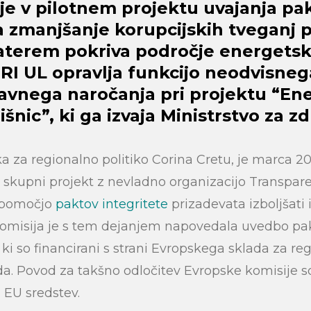
je v pilotnem projektu uvajanja pa
a zmanjšanje korupcijskih tveganj p
katerem pokriva področje energetsk
IRI UL opravlja funkcijo neodvisne
javnega naročanja pri projektu “En
šnic”, ki ga izvaja Ministrstvo za zd
 za regionalno politiko Corina Cretu, je marca 20
skupni projekt z nevladno organizacijo Transpare
s pomočjo
paktov integritete
prizadevata izboljšati 
komisija je s tem dejanjem napovedala uvedbo pak
ki so financirani s strani Evropskega sklada za reg
a. Povod za takšno odločitev Evropske komisije s
 EU sredstev.