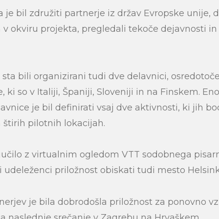
e bil združiti partnerje iz držav Evropske unije, d
 okviru projekta, pregledali tekoče dejavnosti in 
 sta bili organizirani tudi dve delavnici, osredoto
je, ki so v Italiji, Španiji, Sloveniji in na Finskem. 
lavnice je bil definirati vsaj dve aktivnosti, ki jih b
štirih pilotnih lokacijah.
ljučilo z virtualnim ogledom VTT sodobnega pisar
 udeleženci priložnost obiskati tudi mesto Helsink
nerjev je bila dobrodošla priložnost za ponovno vz
v za naslednje srečanje v Zagrebu na Hrvaškem.