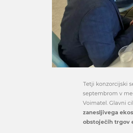
Tetji konzorcijski 
septembrom v mestu
Voimatel. Glavni c
Search
zanesljivega eko
obstoječih trgov 