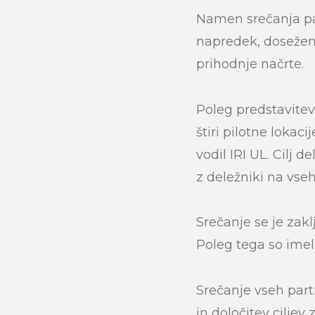
Namen srečanja pa j
napredek, dosežen v
prihodnje načrte.
Poleg predstavitev
štiri pilotne lokaci
vodil IRI UL. Cilj de
z deležniki na vseh 
Srečanje se je zak
Poleg tega so imeli
Srečanje vseh part
in določitev cilje