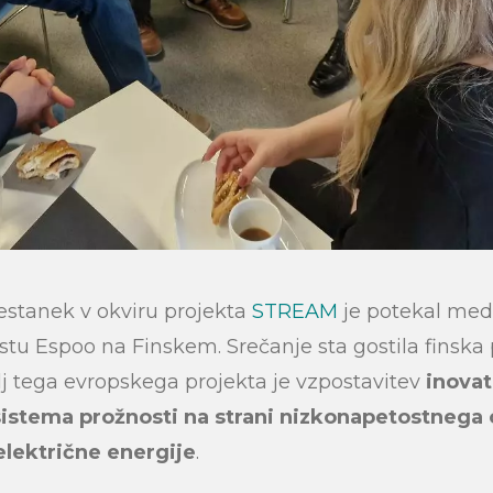
sestanek v okviru projekta
STREAM
je potekal med 2
 Espoo na Finskem. Srečanje sta gostila finska 
ilj tega evropskega projekta je vzpostavitev
inovat
sistema prožnosti na strani nizkonapetostnega
električne energije
.