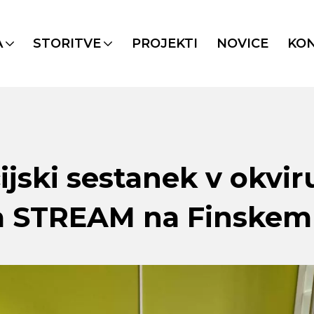
A
STORITVE
PROJEKTI
NOVICE
KO
jski sestanek v okvir
a STREAM na Finskem