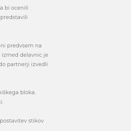
a bi ocenili
predstavili
čeni predvsem na
Eno izmed delavnic je
odo partnerji izvedli
niškega bloka.
i.
postavitev stikov