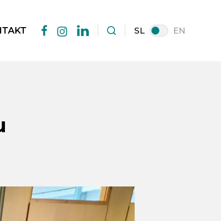
NTAKT
SL
EN
facebook
linkedin
instagram
u