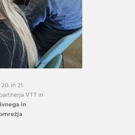
0. in 21.
partnerja VTT in
ivnega in
submit
 omrežja