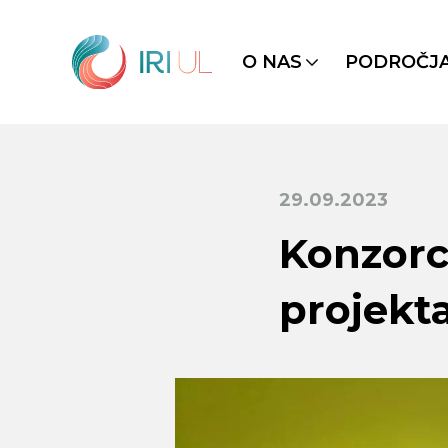
O NAS
PODROČJ
29.09.2023
Konzorci
projekt