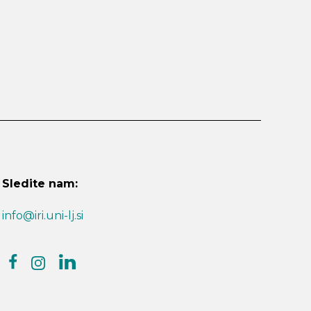
Sledite nam:
info@iri.uni-lj.si
facebook
linkedin
instagram