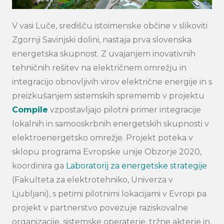
V vasi Luče, središču istoimenske občine v slikoviti
Zgornji Savinjski dolini, nastaja prva slovenska
energetska skupnost. Z uvajanjem inovativnih
tehničnih rešitev na električnem omrežju in
integracijo obnovljivih virov električne energije in s
preizkušanjem sistemskih sprememb v projektu
Compile
vzpostavljajo pilotni primer integracije
lokalnih in samooskrbnih energetskih skupnosti v
elektroenergetsko omrežje. Projekt poteka v
sklopu programa Evropske unije Obzorje 2020,
koordinira ga
Laboratorij za energetske strategije
(Fakulteta za elektrotehniko, Univerza v
Ljubljani), s petimi pilotnimi lokacijami v Evropi pa
projekt v partnerstvo povezuje raziskovalne
organizacije, sistemske operaterje, tržne akterje in