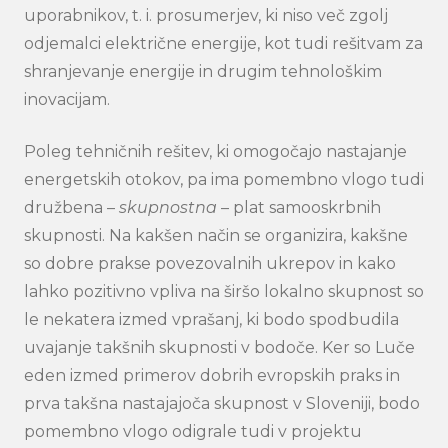
uporabnikov, t. i. prosumerjev, ki niso več zgolj
odjemalci električne energije, kot tudi rešitvam za
Search
shranjevanje energije in drugim tehnološkim
submi
inovacijam.
Poleg tehničnih rešitev, ki omogočajo nastajanje
energetskih otokov, pa ima pomembno vlogo tudi
družbena –
skupnostna
– plat samooskrbnih
skupnosti. Na kakšen način se organizira, kakšne
so dobre prakse povezovalnih ukrepov in kako
lahko pozitivno vpliva na širšo lokalno skupnost so
le nekatera izmed vprašanj, ki bodo spodbudila
uvajanje takšnih skupnosti v bodoče. Ker so Luče
eden izmed primerov dobrih evropskih praks in
prva takšna nastajajoča skupnost v Sloveniji, bodo
pomembno vlogo odigrale tudi v projektu