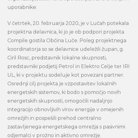
uporabnike.
V četrtek, 20. februarja 2020, je v Lučah potekala
projektna delavnica, ki jo je ob podpori projekta
Compile gostila Občina Luče. Poleg projektnega
koordinatorja so se delavnice udeležili župan, g.
Ciril Rosc, predstavnik lokalne skupnosti,
predstavniki podjetij Petrol in Elektro Celje ter IRI
UL, ki v projektu sodeluje kot povezani partner.
Osrednji cilj projekta je vzpostavitev lokalnih
energetskih sistemov, ki bodo s pomočjo novih
energetskih skupnosti, omogočili nadaljnjo
integracijo obnovljivih virov energije v omejenih
omrežjih in pospešili prehod centralno
zastavljenega energetskega omrežja s pasivnimi
odjemalci v prožno in aktivno omrežje.