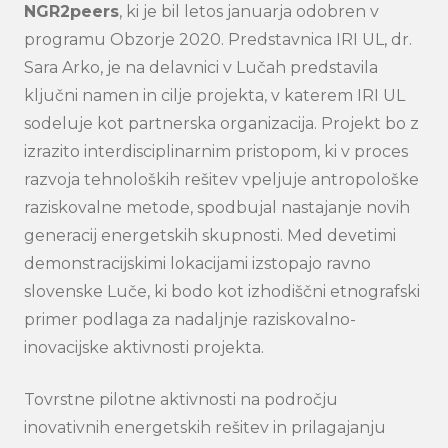
NGR2peers
, ki je bil letos januarja odobren v
programu Obzorje 2020. Predstavnica IRI UL, dr.
Sara Arko, je na delavnici v Lučah predstavila
ključni namen in cilje projekta, v katerem IRI UL
sodeluje kot partnerska organizacija. Projekt bo z
izrazito interdisciplinarnim pristopom, ki v proces
razvoja tehnoloških rešitev vpeljuje antropološke
raziskovalne metode, spodbujal nastajanje novih
generacij energetskih skupnosti. Med devetimi
demonstracijskimi lokacijami izstopajo ravno
slovenske Luče, ki bodo kot izhodiščni etnografski
primer podlaga za nadaljnje raziskovalno-
inovacijske aktivnosti projekta.
Tovrstne pilotne aktivnosti na področju
inovativnih energetskih rešitev in prilagajanju