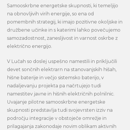
Samooskrbne energetske skupnosti, ki temeljijo
na obnovljivih virih energije, so ena od
pomembnih strategij, ki imajo pozitivne okoljske in
družbene učinke in s katerimi lahko povečujemo
samozadostnost, zanesljivost in varnost oskrbe z
električno energijo.
V Lučah so doslej uspešno namestili in priključili
devet sončnih elektrarn na stanovanjskih hišah,
hišne baterije in večjo sistemsko baterijo, v
nadaljevanju projekta pa načrtujejo tudi
namestitev javne in hišnih električnih polnilnic.
Uvajanje pilotne samooskrbne energetske
skupnosti predstavlja tudi svojevrsten izziv na
področju integracije v obstoječe omrežje in
prilagajanja zakonodaje novim oblikam aktivnih