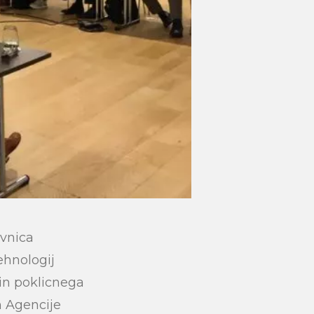
avnica
ehnologij
 in poklicnega
m Agencije