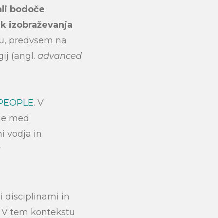
ali bodoče
tik izobraževanja
ju, predvsem na
ij (angl.
advanced
PEOPLE
. V
nje med
i vodja in
v
 disciplinami in
i. V tem kontekstu