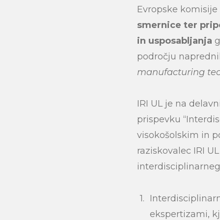
Evropske komisije 
smernice
ter prip
in usposabljanja
g
področju naprednih
manufacturing tec
IRI UL je na delavn
prispevku “Interdi
visokošolskim in po
raziskovalec IRI UL
interdisciplinarneg
Interdisciplinar
ekspertizami, kj