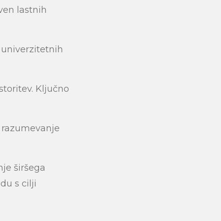
ven lastnih
 univerzitetnih
submit
storitev. Ključno
in razumevanje
nje širšega
u s cilji