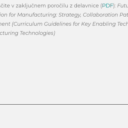
ščite v zaključnem poročilu z delavnice (
PDF
):
Fut
on for Manufacturing: Strategy, Collaboration Pa
ment
(Curriculum Guidelines for Key Enabling Tec
turing Technologies)