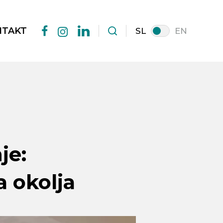
NTAKT
SL
EN
facebook
linkedin
instagram
je:
a okolja