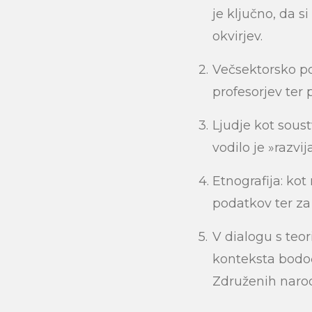
je ključno, da s
okvirjev.
Večsektorsko po
Search
profesorjev ter 
Ljudje kot soustv
vodilo je »razvij
Etnografija: kot
podatkov ter za 
V dialogu s teo
konteksta bodoče
Združenih narodo