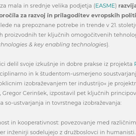
za mala in srednje velika podjetja (
EASME
)
razvij
oročila za razvoj in prilagoditev evropskih poli
lede na prepoznane potrebe in trende v 21. stolet
 proizvodnih ter ključnih omogočitvenih tehnolog
hnologies & key enabling technologies
).
ici delil svoje izkušnje in dobre prakse iz projekta
sciplinarno in k študentom-usmerjeno soustvarja
klicnim izobraževanjem ter industrijo« je projektn
, Gregor Cerinšek, izpostavil pet ključnih principo
a so-ustvarjanja in tovrstnega izobraževanja:
nost in kooperativnost: povezovanje med različnimi
er inženirji sodelujejo z družboslovci in humanist