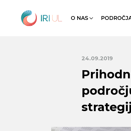
O NAS
PODROČJ
24.09.2019
Prihodn
področj
strategi