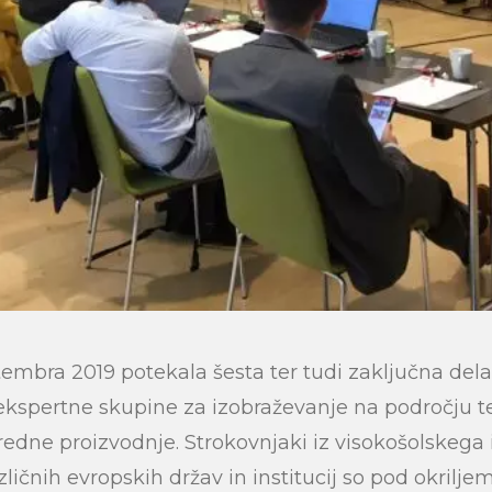
ptembra 2019 potekala šesta ter tudi zaključna del
 ekspertne skupine za izobraževanje na področju t
redne proizvodnje. Strokovnjaki iz visokošolskega
zličnih evropskih držav in institucij so pod okrilje