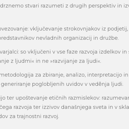
i drznemo stvari razumeti z drugih perspektiv in iz
vezovanje: vključevanje strokovnjakov iz podjetij,
predstavnikov nevladnih organizacij in družbe.
arjalci: so vključeni v vse faze razvoja izdelkov in 
anje z ljudmi« in ne »razvijanje za ljudi«.
 metodologija za zbiranje, analizo, interpretacijo 
generiranje poglobljenih uvidov v vedênja ljudi.
rijo ter upoštevanje etičnih razmislekov: razumeva
ga razvoja ter izzivov današnjega sveta in v sklad
v za trajnostni razvoj.