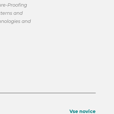
ure-Proofing
tterns and
hnologies and
Vse novice