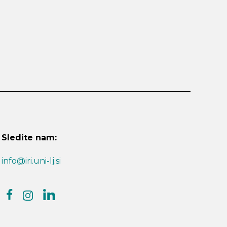
Sledite nam:
info@iri.uni-lj.si
facebook
linkedin
instagram