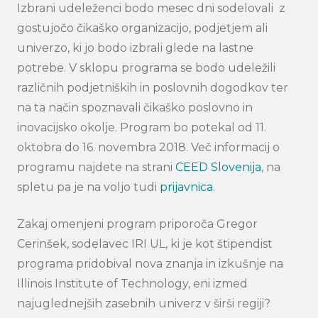
Izbrani udeleženci bodo mesec dni sodelovali z
gostujočo čikaško organizacijo, podjetjem ali
univerzo, ki jo bodo izbrali glede na lastne
potrebe. V sklopu programa se bodo udeležili
različnih podjetniških in poslovnih dogodkov ter
na ta način spoznavali čikaško poslovno in
inovacijsko okolje. Program bo potekal od 11.
oktobra do 16. novembra 2018. Več informacij o
programu najdete na strani
CEED Slovenija
, na
spletu pa je na voljo tudi
prijavnica
.
Zakaj omenjeni program priporoča Gregor
Cerinšek, sodelavec IRI UL, ki je kot štipendist
programa pridobival nova znanja in izkušnje na
Illinois Institute of Technology, eni izmed
najuglednejših zasebnih univerz v širši regiji?