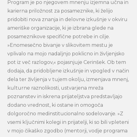
Program je po njegovem mnenju izjemna učna in
karierna priložnost za posameznike, ki želijo
pridobiti nova znanja in delovne izkušnje v okviru
Search
ameriške organizacije, ki je izbrana glede na
submi
posameznikove specifične potrebe in cilje.
»Enomesečno bivanje v slikovitem mestu je
vplivalo na mojo nadaljnjo poklicno in življenjsko
pot iz več razlogov,« pojasnjuje Cerinšek. Ob tem
dodaja, da pridobljene izkušnje in vpogled v način
dela ter življenja v tujem okolju, izmenjava mnenj,
kulturne raznolikosti, ustvarjena mreža
poznanstev in iskrena prijateljstva predstavljajo
dodano vrednost, ki ostane in omogoča
dolgoročno medinstitucionalno sodelovanje. »Z
vsemi ključnimi kolegi in prijatelji, ki so bili vpleteni
v mojo čikaško zgodbo (mentorji, vodje programa