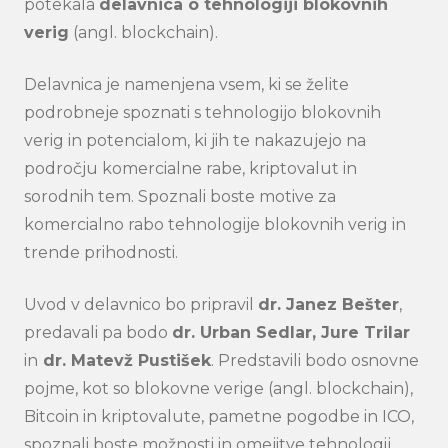
potekala
delavnica o tehnologiji blokovnih
verig
(angl. blockchain).
Delavnica je namenjena vsem, ki se želite
podrobneje spoznati s tehnologijo blokovnih
verig in potencialom, ki jih te nakazujejo na
področju komercialne rabe, kriptovalut in
sorodnih tem. Spoznali boste motive za
komercialno rabo tehnologije blokovnih verig in
trende prihodnosti.
Uvod v delavnico bo pripravil
dr. Janez Bešter
,
predavali pa bodo
dr. Urban Sedlar, Jure Trilar
in
dr. Matevž Pustišek
. Predstavili bodo osnovne
pojme, kot so blokovne verige (angl. blockchain),
Bitcoin in kriptovalute, pametne pogodbe in ICO,
spoznali boste možnosti in omejitve tehnologij