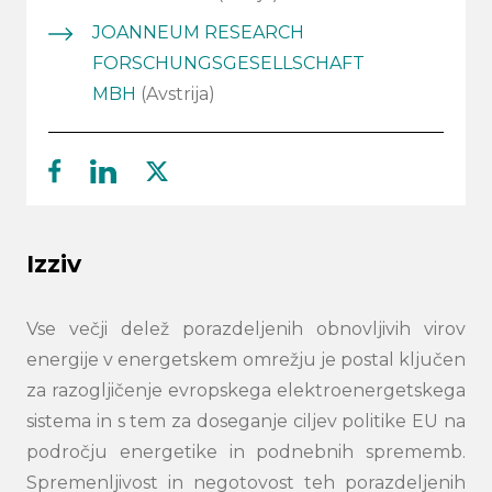
JOANNEUM RESEARCH
FORSCHUNGSGESELLSCHAFT
MBH
(Avstrija)
facebook
linkedin
twitter
Izziv
Vse večji delež porazdeljenih obnovljivih virov
energije v energetskem omrežju je postal ključen
za razogljičenje evropskega elektroenergetskega
sistema in s tem za doseganje ciljev politike EU na
področju energetike in podnebnih sprememb.
Spremenljivost in negotovost teh porazdeljenih