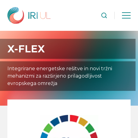
X-FLEX
Integrirane energetske rešitve in novi tržni
mehanizmi za razširjeno prilagodljivost
evropskega omrežja