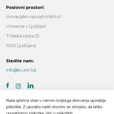
Poslovni prostori:
Inovacijsko-razvojni inštitut
Univerze v Ljubljani
Tržaška cesta 25
1000 Ljubljana
Sledite nam:
info@iri.uni-lj.si
facebook
linkedin
instagram
Naša spletna stran v namen boljšega delovanja uporablja
piškotke. Z uporabo naših storitev se strinjate, da lahko
uporabljamo piškotke.
Več o piškotkih