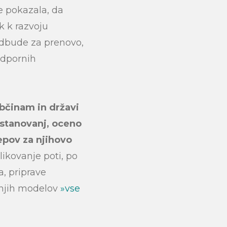
je pokazala, da
k k razvoju
odbude za prenovo,
odpornih
bčinam in državi
stanovanj, oceno
epov za njihovo
likovanje poti, po
a, priprave
dnjih modelov
»vse