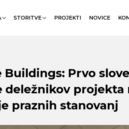
A
STORITVE
PROJEKTI
NOVICE
KO
e Buildings: Prvo slov
e deležnikov projekta
je praznih stanovanj