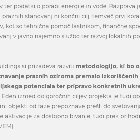
v ter podatki o porabi energije in vode. Razprava 
 praznih stanovanj ni končni cilj, temveč prvi kora
ov, kot so tehnična pomoč lastnikom, finančne sp
vanj v javno najemno službo ter razvoj lokalnih p
uildings si prizadeva razviti
metodologijo, ki bo o
navanje praznih oziroma premalo izkoriščenih 
ijskega potenciala ter pripravo konkretnih ukr
. Eden izmed dolgoročnih ciljev projekta je tudi ob
irani objekti od faze prepoznave prešli do svetovanj
 aktivacije za dostopno bivanje, tudi prek priho
VEM).