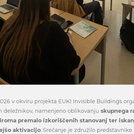
a 2026 v okviru projekta EUKI Invisible Buildings org
ih deležnikov, namenjeno oblikovanju
skupnega r
ziroma premalo izkoriščenih stanovanj ter iskan
ejšo aktivacijo
. Srečanje je združilo predstavnike 