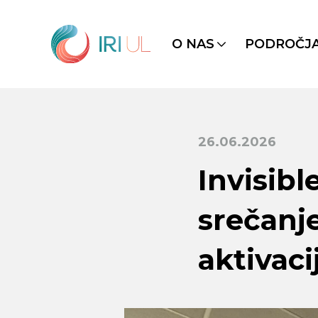
O NAS
PODROČJ
26.06.2026
Invisibl
srečanj
aktivaci