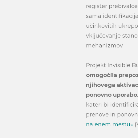
register prebivalce
sama identifikacija
učinkovitih ukrep
vključevanje stano
mehanizmov.
Projekt Invisible B
omogočila prepoz
njihovega aktivac
ponovno uporabo
kateri bi identific
prenove in ponovne
na enem mestu«
(
Search