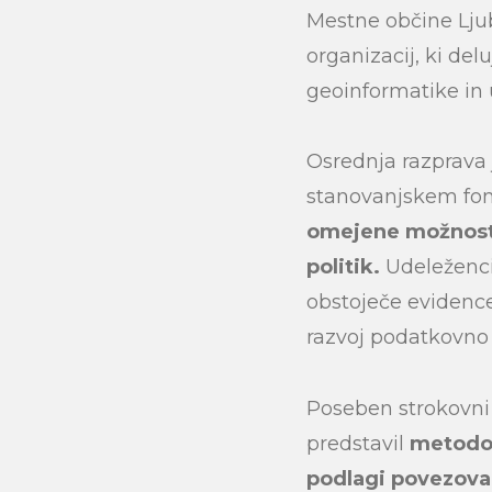
Mestne občine Ljubl
organizacij, ki del
geoinformatike in 
Osrednja razprava j
stanovanjskem fo
omejene možnosti
politik.
Udeleženci 
obstoječe evidence
razvoj podatkovno 
Poseben strokovni 
predstavil
metodol
podlagi povezovan