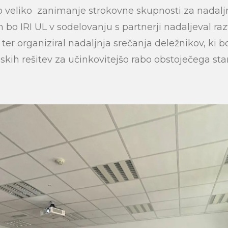
lo veliko zanimanje strokovne skupnosti za nadalj
 bo IRI UL v sodelovanju s partnerji nadaljeval ra
ter organiziral nadaljnja srečanja deležnikov, ki 
skih rešitev za učinkovitejšo rabo obstoječega s