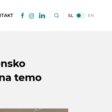
NTAKT
SL
EN
facebook
linkedin
instagram
ensko
 na temo