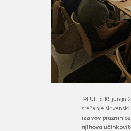
IRI UL je 18. junij
srečanje slovensk
izzivov praznih o
njihovo učinkovit