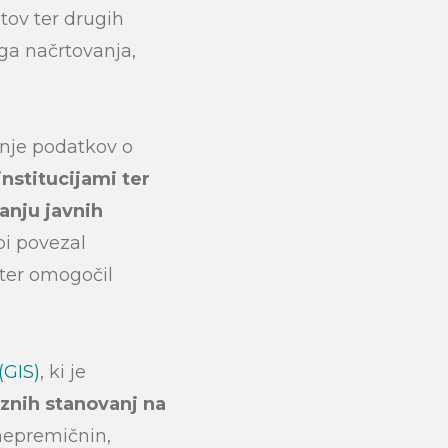
utov ter drugih
ega načrtovanja,
kanje podatkov o
nstitucijami ter
anju javnih
bi povezal
 ter omogočil
(GIS)
, ki je
aznih stanovanj na
 nepremičnin,