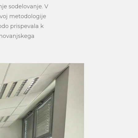
submit
nje sodelovanje. V
zvoj metodologije
bodo prispevala k
tanovanjskega