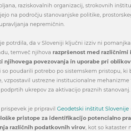
jana, raziskovalnih organizacij, strokovnih inštit
ujejo na področju stanovanjske politike, prostorsk
upravljanja nepremičnin.
e potrdila, da v Sloveniji ključni izziv ni pomanj
ndu, temveč njihova
razpršenost med različnimi i
 njihovega povezovanja in uporabe pri oblikov
so poudarili potrebo po sistemskem pristopu, ki 
, vzpostavil ustrezne institucionalne mehanizme
podprtih ukrepov za aktivacijo praznih stanovanj.
prispevek je pripravil
Geodetski inštitut Slovenije 
oške pristope za identifikacijo potencialno pr
ja različnih podatkovnih virov
, kot so kataster