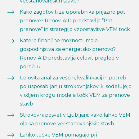
večstanovanjskih stavb?
Kako zagotoviti za uporabnika prijazno pot
prenove? Renov-AID predstavlja “Pot
prenove” in strategijo vzpostavitve VEM točk
Katere finančne možnosti imajo
gospodinjstva za energetsko prenovo?
Renov-AID predstavlja celovit pregled v
poročilu
Celovita analiza veščin, kvalifikacij in potreb
po usposabljanju strokovnjakov, ki sodelujejo
v ožjem krogu modela točk VEM za prenove
stavb
Strokovni posvet v Ljubljani: kako lahko VEM
olajša prenove večstanovanjskih stavb
Lahko točke VEM pomagajo pri