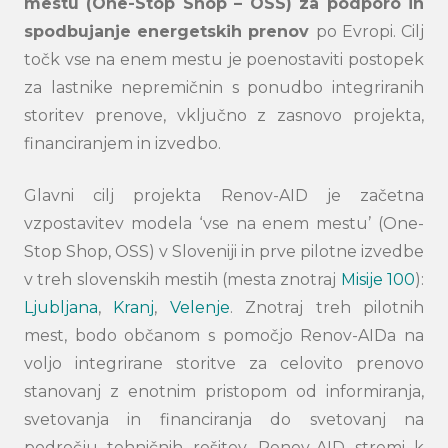
mestu (One-Stop Shop – OSS) za podporo in
spodbujanje energetskih prenov
po Evropi. Cilj
točk vse na enem mestu je poenostaviti postopek
za lastnike nepremičnin s ponudbo integriranih
storitev prenove, vključno z zasnovo projekta,
financiranjem in izvedbo.
Glavni cilj projekta Renov-AID je
začetna
vzpostavitev
modela
‘vse na enem mestu’
(One-
Stop
Shop
, OSS)
v Sloveniji in prve pilotne izvedbe
v treh
slovenskih mestih
(mesta znotraj
Misije 100
)
:
Ljubljana
,
Kranj
,
Velenje
. Znotraj treh pilotnih
mest, bodo občanom s pomočjo Renov-
AIDa
na
voljo
integrirane storitve za celovito prenovo
stanovanj
z enotnim pristopom od informiranja,
svetovanja in financiranja do
svetovanj na
področju
tehničnih rešitev. Renov-AID stremi k