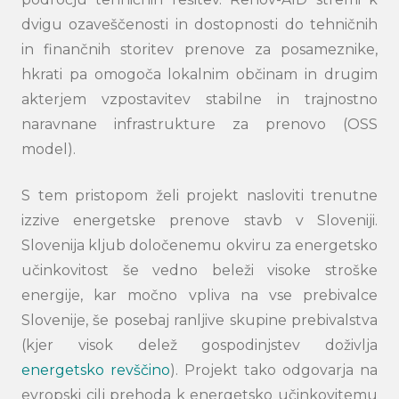
dvigu ozaveščenosti in dostopnosti do tehničnih
in finančnih storitev prenove za posameznike,
hkrati pa omogoča lokalnim občinam in drugim
akterjem vzpostavitev stabilne in trajnostno
naravnane infrastrukture za prenovo
(OSS
model)
.
S tem pristopom želi projekt nasloviti trenutne
izzive energetske prenove stavb v Sloveniji.
Slovenija kljub določenemu okviru za energetsko
učinkovitost še vedno beleži visoke stroške
energije, kar močno vpliva na vse prebivalce
Slovenije, še posebaj ranljive skupine prebivalstva
(kjer visok delež gospodinjstev doživlja
energetsko revščino
). Projekt tako odgovarja na
evropski cilj prehoda k energetsko učinkovitemu