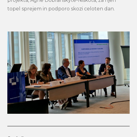
projekta, Agne Dobranskyte-Niskota, za njen
topel sprejem in podporo skozi celoten dan.