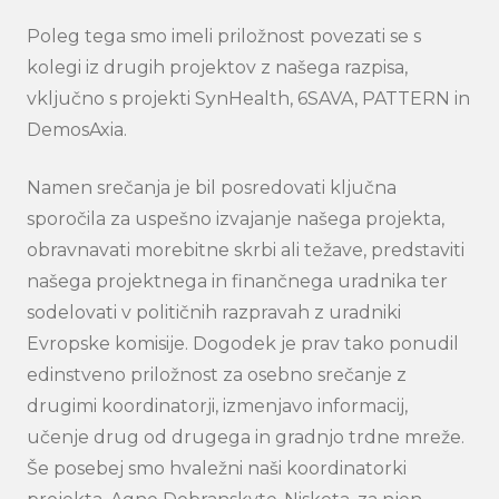
Poleg tega smo imeli priložnost povezati se s
kolegi iz drugih projektov z našega razpisa,
vključno s projekti SynHealth, 6SAVA, PATTERN in
DemosAxia.
Search
Namen srečanja je bil posredovati ključna
submi
sporočila za uspešno izvajanje našega projekta,
obravnavati morebitne skrbi ali težave, predstaviti
našega projektnega in finančnega uradnika ter
sodelovati v političnih razpravah z uradniki
Evropske komisije. Dogodek je prav tako ponudil
edinstveno priložnost za osebno srečanje z
drugimi koordinatorji, izmenjavo informacij,
učenje drug od drugega in gradnjo trdne mreže.
Še posebej smo hvaležni naši koordinatorki