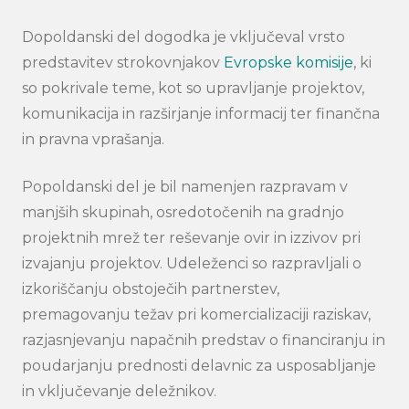
Dopoldanski del dogodka je vključeval vrsto
predstavitev strokovnjakov
Evropske komisije
, ki
so pokrivale teme, kot so upravljanje projektov,
komunikacija in razširjanje informacij ter finančna
in pravna vprašanja.
Popoldanski del je bil namenjen razpravam v
manjših skupinah, osredotočenih na gradnjo
projektnih mrež ter reševanje ovir in izzivov pri
izvajanju projektov. Udeleženci so razpravljali o
izkoriščanju obstoječih partnerstev,
premagovanju težav pri komercializaciji raziskav,
razjasnjevanju napačnih predstav o financiranju in
poudarjanju prednosti delavnic za usposabljanje
in vključevanje deležnikov.