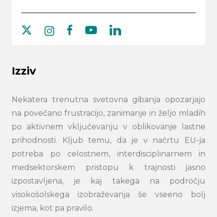
youtube
twitter
facebook
linkedin
instagram
Izziv
Nekatera trenutna svetovna gibanja opozarjajo
na povečano frustracijo, zanimanje in željo mladih
po aktivnem vključevanju v oblikovanje lastne
prihodnosti. Kljub temu, da je v načrtu EU-ja
potreba po celostnem, interdisciplinarnem in
medsektorskem pristopu k trajnosti jasno
Search
izpostavljena, je kaj takega na področju
submi
visokošolskega izobraževanja še vseeno bolj
izjema, kot pa pravilo.