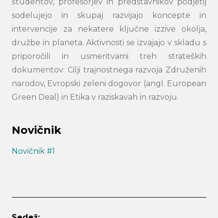
študentov, profesorjev in predstavnikov podjetij
sodelujejo in skupaj razvijajo koncepte in
intervencije za nekatere ključne izzive okolja,
družbe in planeta. Aktivnosti se izvajajo v skladu s
priporočili in usmeritvami treh strateških
dokumentov: Cilji trajnostnega razvoja Združenih
narodov, Evropski zeleni dogovor (angl. European
Green Deal) in Etika v raziskavah in razvoju.
Novičnik
Novičnik #1
Sedež: