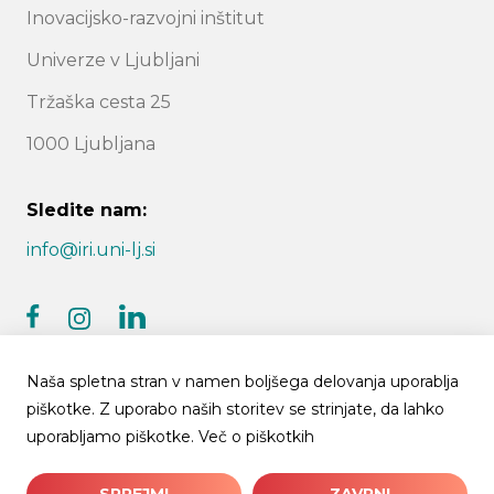
Inovacijsko-razvojni inštitut
Univerze v Ljubljani
Tržaška cesta 25
1000 Ljubljana
Sledite nam:
info@iri.uni-lj.si
facebook
linkedin
instagram
Naša spletna stran v namen boljšega delovanja uporablja
piškotke. Z uporabo naših storitev se strinjate, da lahko
uporabljamo piškotke.
Več o piškotkih
© 2026 IRI UL | Vse pravice pridržane
SPREJMI
ZAVRNI