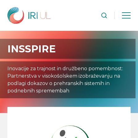
INSSPIRE
Inovacije za trajnost in družbeno pomembnost:
Partnerstva v visokošolskem izobraževanju na
podlagi dokazov o prehranskih sistemih in
podnebnih spremembah