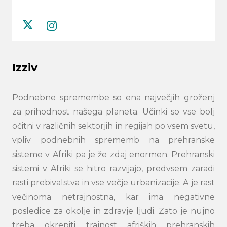
twitter
instagram
Izziv
Podnebne spremembe so ena največjih groženj
za prihodnost našega planeta. Učinki so vse bolj
očitni v različnih sektorjih in regijah po vsem svetu,
vpliv podnebnih sprememb na prehranske
sisteme v Afriki pa je že zdaj enormen. Prehranski
sistemi v Afriki se hitro razvijajo, predvsem zaradi
rasti prebivalstva in vse večje urbanizacije. A je rast
večinoma netrajnostna, kar ima negativne
posledice za okolje in zdravje ljudi. Zato je nujno
treba okrepiti trajnost afriških prehranskih