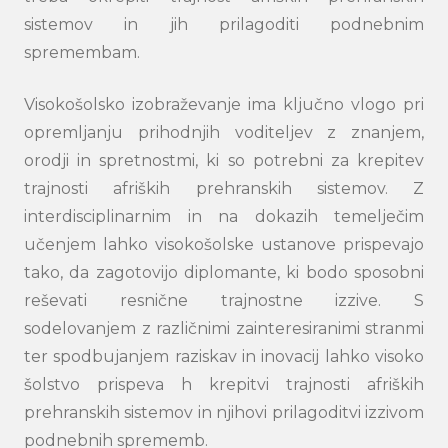
Search
sistemov in jih prilagoditi podnebnim
submi
spremembam.
Visokošolsko izobraževanje ima ključno vlogo pri
opremljanju prihodnjih voditeljev z znanjem,
orodji in spretnostmi, ki so potrebni za krepitev
trajnosti afriških prehranskih sistemov. Z
interdisciplinarnim in na dokazih temelječim
učenjem lahko visokošolske ustanove prispevajo
tako, da zagotovijo diplomante, ki bodo sposobni
reševati resnične trajnostne izzive. S
sodelovanjem z različnimi zainteresiranimi stranmi
ter spodbujanjem raziskav in inovacij lahko visoko
šolstvo prispeva h krepitvi trajnosti afriških
prehranskih sistemov in njihovi prilagoditvi izzivom
podnebnih sprememb.