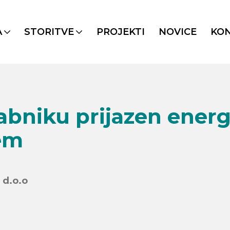
A
STORITVE
PROJEKTI
NOVICE
KO
rabniku prijazen energ
tem
 d.o.o