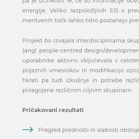
pa je učinkovit le, če so informacije dov
energije. Veliko razpoložljivih EIS s p
Search
meritvenih točk lahko hitro postanejo pr
Projekt bo izvajala interdisciplinarna sku
(angl. people-centred design/development
uporabnike aktivno vključevala v celote
prijaznih vmesnikov in modifikacijo ozi
hkrati pa tudi izkušnje in potrebe razl
prilagojene različnim ciljnim skupinam.
Pričakovani rezultati
Pregled prednosti in slabosti obstoj