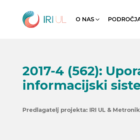
O NAS
PODROČJ
2017-4 (562): Upo
informacijski sis
Predlagatelj projekta: IRI UL & Metronik