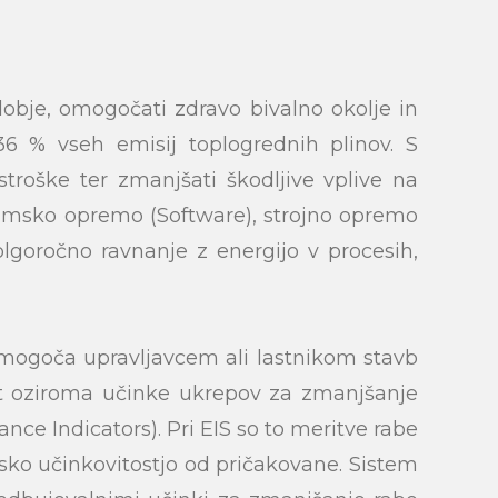
dobje, omogočati zdravo bivalno okolje in
36 % vseh emisij toplogrednih plinov. S
stroške ter zmanjšati škodljive vplive na
ramsko opremo (Software), strojno opremo
olgoročno ravnanje z energijo v procesih,
 omogoča upravljavcem ali lastnikom stavb
ost oziroma učinke ukrepov za zmanjšanje
ce Indicators). Pri EIS so to meritve rabe
tsko učinkovitostjo od pričakovane. Sistem