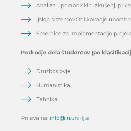
Analiza uporabniških izkušenj, prič
ijskih sistemov.Oblikovanje uporabn
Smernice za implementacijo projekta
Področje dela študentov (po klasifikaci
Družboslovje
Humanistika
Tehnika
Prijava na:
info@iri.uni-lj.si