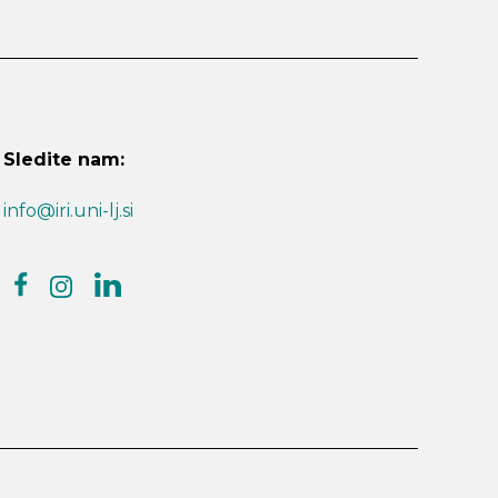
Sledite nam:
info@iri.uni-lj.si
facebook
linkedin
instagram