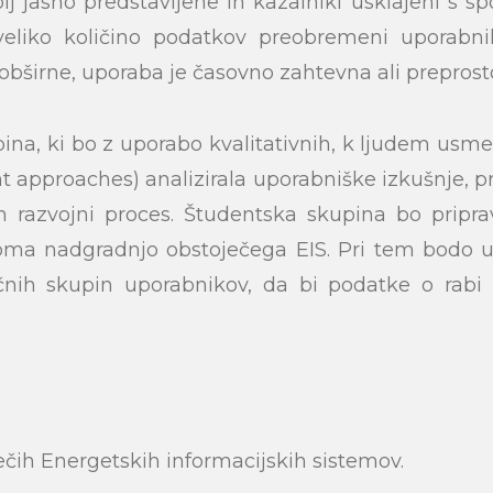
olj jasno predstavljene in kazalniki usklajeni s
reveliko količino podatkov preobremeni uporabnik
eobširne, uporaba je časovno zahtevna ali prepro
pina, ki bo z uporabo kvalitativnih, k ljudem usme
 approaches) analizirala uporabniške izkušnje, pr
n razvojni proces. Študentska skupina bo pripr
roma nadgradnjo obstoječega EIS. Pri tem bodo u
ičnih skupin uporabnikov, da bi podatke o rabi e
ečih Energetskih informacijskih sistemov.