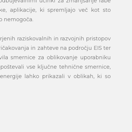
 spodbujevalnimi učinki za zmanjšanje rabe
e, aplikacije, ki spremljajo več kot sto
sto nemogoča.
submit
rjenih raziskovalnih in razvojnih pristopov
ičakovanja in zahteve na področju EIS ter
avila smernice za oblikovanje uporabniku
poštevali vse ključne tehnične smernice,
nergije lahko prikazali v oblikah, ki so