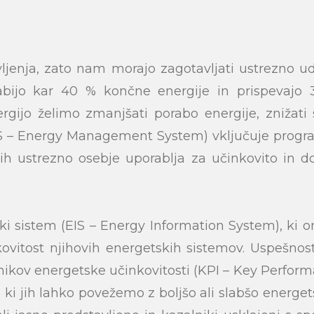
vljenja, zato nam morajo zagotavljati ustrezno u
abijo kar 40 % končne energije in prispevajo 
ergijo želimo zmanjšati porabo energije, znižati 
EMS – Energy Management System) vključuje prog
jih ustrezno osebje uporablja za učinkovito in d
ski sistem (EIS – Energy Information System), ki
kovitost njihovih energetskih sistemov. Uspešn
kov energetske učinkovitosti (KPI – Key Performan
, ki jih lahko povežemo z boljšo ali slabšo energe