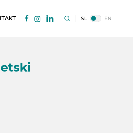
NTAKT
SL
EN
facebook
linkedin
instagram
etski