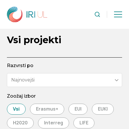
Vsi projekti
Razvrsti po
Najnovejši
Zoožaj izbor
Vsi
Erasmus+
EUI
EUKI
H2020
Interreg
LIFE