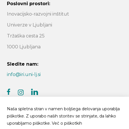
Poslovni prostori:
Inovacijsko-razvojni inštitut
Univerze v Ljubljani
Tržaška cesta 25
1000 Ljubljana
Sledite nam:
info@iri.uni-lj.si
facebook
linkedin
instagram
Naša spletna stran v namen boljšega delovanja uporablja
piškotke. Z uporabo naših storitev se strinjate, da lahko
uporabljamo piškotke.
Več o piškotkih